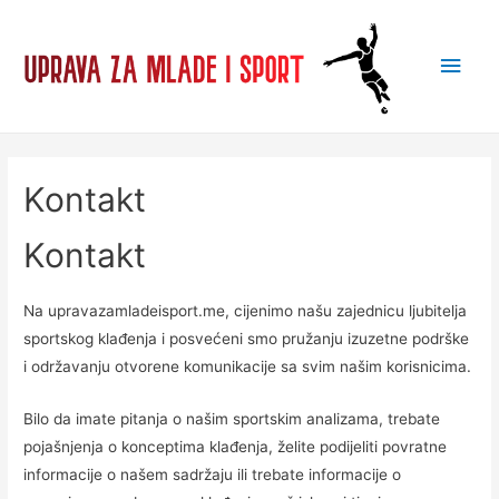
Main
Men
Kontakt
Kontakt
Na upravazamladeisport.me, cijenimo našu zajednicu ljubitelja
sportskog klađenja i posvećeni smo pružanju izuzetne podrške
i održavanju otvorene komunikacije sa svim našim korisnicima.
Bilo da imate pitanja o našim sportskim analizama, trebate
pojašnjenja o konceptima klađenja, želite podijeliti povratne
informacije o našem sadržaju ili trebate informacije o