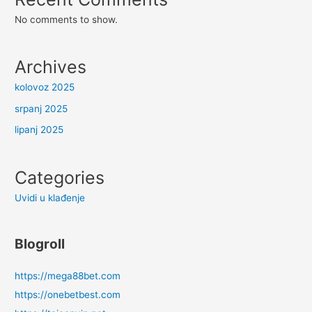
No comments to show.
Archives
kolovoz 2025
srpanj 2025
lipanj 2025
Categories
Uvidi u klađenje
Blogroll
https://mega88bet.com
https://onebetbest.com