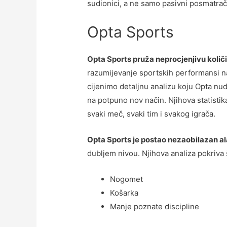
sudionici, a ne samo pasivni posmatrač
Opta Sports
Opta Sports pruža neprocjenjivu koli
razumijevanje sportskih performansi na
cijenimo detaljnu analizu koju Opta n
na potpuno nov način. Njihova statistika
svaki meč, svaki tim i svakog igrača.
Opta Sports je postao nezaobilazan al
dubljem nivou. Njihova analiza pokriva 
Nogomet
Košarka
Manje poznate discipline