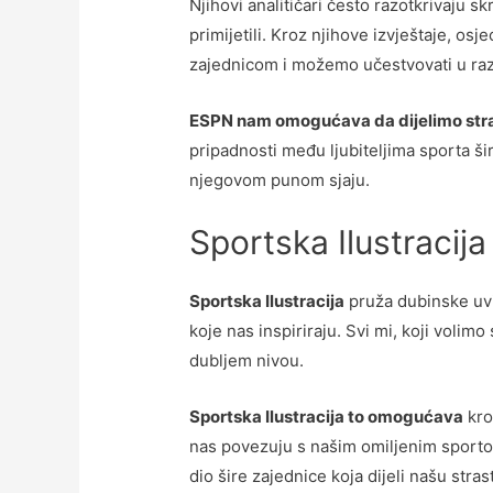
Njihovi analitičari često razotkrivaju 
primijetili. Kroz njihove izvještaje, 
zajednicom i možemo učestvovati u raz
ESPN nam omogućava da dijelimo stra
pripadnosti među ljubiteljima sporta ši
njegovom punom sjaju.
Sportska Ilustracija
Sportska Ilustracija
pruža dubinske uvid
koje nas inspiriraju. Svi mi, koji volim
dubljem nivou.
Sportska Ilustracija to omogućava
kro
nas povezuju s našim omiljenim sporto
dio šire zajednice koja dijeli našu stra