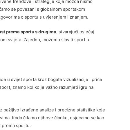
skrivene trendove i strategije koje možda nismo
osjećamo se povezani s globalnom sportskom
govorima o sportu s uvjerenjem i znanjem.
st prema sportu s drugima
, stvarajući osjećaj
rom svijeta. Zajedno, možemo slaviti sport u
e u svijet sporta kroz bogate vizualizacije i priče
o sport, znamo koliko je važno razumjeti igru na
z pažljivo izrađene analize i precizne statistike koje
vima. Kada čitamo njihove članke, osjećamo se kao
st prema sportu.